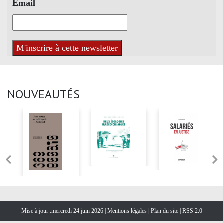
Email
NOUVEAUTÉS
Mise à jour :mercredi 24 juin 2026 |
Mentions légales
|
Plan du site
|
RSS 2.0