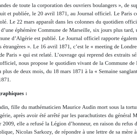
ndes de toute la corporation des ouvriers boulangers », de su
nuit et publiée, le 20 avril 1871, au Journal officiel. Le Pari
solé. Le 22 mars apparaît dans les colonnes du quotidien offic
n d’une éphémère Commune de Marseille, six jours plus tard, 
une d’Algérie est publié. Le Journal officiel rapporte égalem
 étrangères ». Le 16 avril 1871, c’est le « meeting de Londre
Paris » qui est relaté. L’ouvrage qui reprend des extraits sé
officiel, nous propose le quotidien vivant de la Commune de 
u plus de deux mois, du 18 mars 1871 à la « Semaine sanglan
1871.
raphiques :
din, fille du mathématicien Maurice Audin mort sous la tortur
érie, après avoir été arrêté par les parachutistes du général 
r 2009, elle a refusé la Légion d’honneur, en raison du refus 
lique, Nicolas Sarkozy, de répondre à une lettre de sa mère 