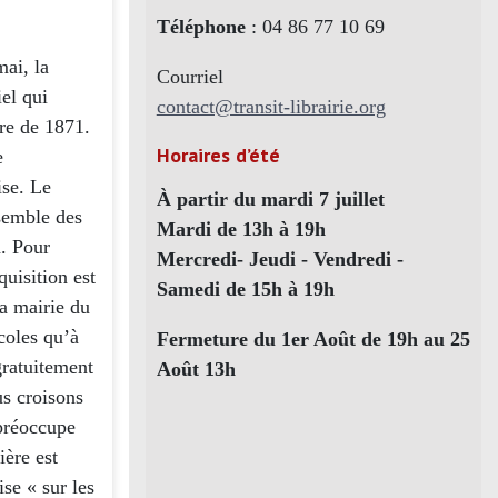
Téléphone
: 04 86 77 10 69
mai, la
Courriel
el qui
contact@transit-librairie.org
ire de 1871.
Horaires d’été
e
ise. Le
À partir du mardi 7 juillet
nsemble des
Mardi de 13h à 19h
. Pour
Mercredi- Jeudi - Vendredi -
uisition est
Samedi de 15h à 19h
la mairie du
coles qu’à
Fermeture du 1er Août de 19h au 25
gratuitement
Août 13h
us croisons
 préoccupe
ière est
se « sur les