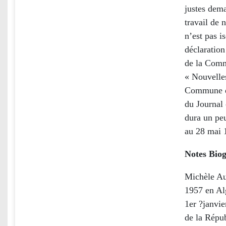
justes dema
travail de 
n’est pas i
déclaratio
de la Comm
« Nouvelles
Commune de 
du Journal 
dura un pe
au 28 mai 
Notes Biog
Michèle Au
1957 en Alg
1er ?janvie
de la Répub