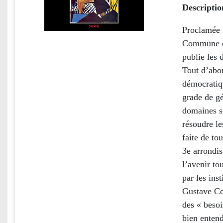
Descriptio
Proclamée l
Commune de 
publie les 
Tout d’abor
démocratiqu
grade de gé
domaines s
résoudre le
faite de to
3e arrondis
l’avenir to
par les ins
Gustave Cou
des « besoi
bien entend