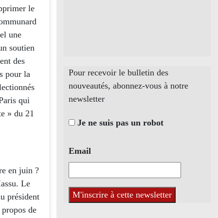
pprimer le
s communard
iel une
un soutien
ent des
Pour recevoir le bulletin des
s pour la
nouveautés, abonnez-vous à notre
lectionnés
newsletter
Paris qui
te » du 21
Je ne suis pas un robot
Email
e en juin ?
Massu. Le
du président
à propos de