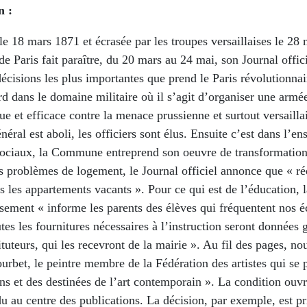
n :
e 18 mars 1871 et écrasée par les troupes versaillaises le 28 
Paris fait paraître, du 20 mars au 24 mai, son Journal ­offici
décisions les plus importantes que prend le Paris révolutionna
d dans le domaine militaire où il s’agit d’organiser une armé
e et efficace contre la menace prussienne et surtout versailla
néral est aboli, les officiers sont élus. Ensuite c’est dans l’e
ociaux, la Commune entreprend son oeuvre de transformation
s problèmes de logement, le Journal officiel annonce que « réq
us les appartements vacants ». Pour ce qui est de l’éducation, 
sement « informe les parents des élèves qui fréquentent nos é
utes les fournitures nécessaires à l’instruction seront données 
tituteurs, qui les recevront de la mairie ». Au fil des pages, no
rbet, le peintre membre de la Fédération des artistes qui se
ns et des destinées de l’art contemporain ». La condition ouvr
u au centre des publications. La décision, par exemple, est pri