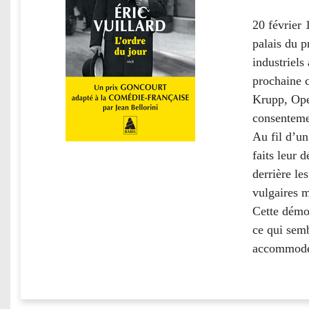
20 février 
palais du p
industriels
prochaine c
Krupp, Ope
consentemen
Au fil d’un
faits leur 
derrière l
vulgaires m
Cette démon
ce qui semb
accommodem