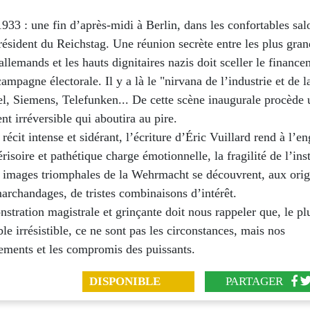
1933 : une fin d’après-midi à Berlin, dans les confortables sa
résident du Reichstag. Une réunion secrète entre les plus gran
 allemands et les hauts dignitaires nazis doit sceller le finance
ampagne électorale. Il y a là le "nirvana de l’industrie et de l
l, Siemens, Telefunken... De cette scène inaugurale procède 
t irréversible qui aboutira au pire.
 récit intense et sidérant, l’écriture d’Éric Vuillard rend à l’e
dérisoire et pathétique charge émotionnelle, la fragilité de l’ins
es images triomphales de la Wehrmacht se découvrent, aux orig
archandages, de tristes combinaisons d’intérêt.
stration magistrale et grinçante doit nous rappeler que, le pl
le irrésistible, ce ne sont pas les circonstances, mais nos
ents et les compromis des puissants.
DISPONIBLE
PARTAGER