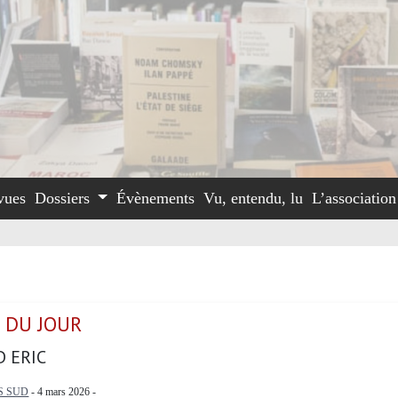
vues
Dossiers
Évènements
Vu, entendu, lu
L’associatio
 DU JOUR
D ERIC
S SUD
- 4 mars 2026 -