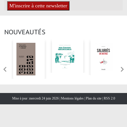
NOUVEAUTÉS
Mise à jour :mercredi 24 juin 2026 |
Mentions légales
|
Plan du site
|
RSS 2.0