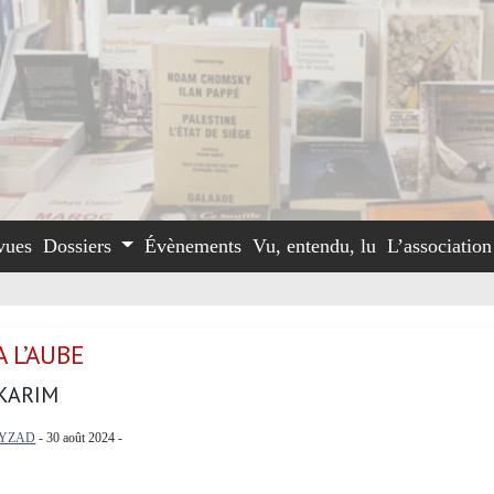
vues
Dossiers
Évènements
Vu, entendu, lu
L’associatio
A L’AUBE
KARIM
LYZAD
- 30 août 2024 -