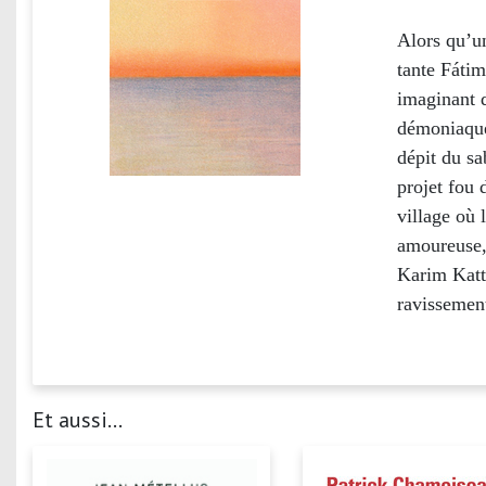
Alors qu’u
tante Fátim
imaginant d
démoniaque,
dépit du sa
projet fou
village où 
amoureuse, 
Karim Katt
ravissement
Et aussi...