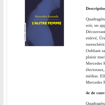
Descriptio
Quadragéna
soir, un ap
Découvrant
enlevé, Úrs
surenchérit
Oubliant sa
plaisir mac
Mercedes R
électoraux,
médias. Ell
Mercedes R
4e de couv
Quadragéna