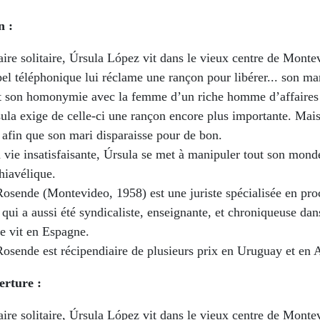
n :
ire solitaire, Úrsula López vit dans le vieux centre de Mont
pel téléphonique lui réclame une rançon pour libérer... son ma
 son homonymie avec la femme d’un riche homme d’affaire
ula exige de celle-ci une rançon encore plus importante. Mai
 afin que son mari disparaisse pour de bon.
 vie insatisfaisante, Úrsula se met à manipuler tout son mon
hiavélique.
osende (Montevideo, 1958) est une juriste spécialisée en pro
 qui a aussi été syndicaliste, enseignante, et chroniqueuse dan
e vit en Espagne.
osende est récipendiaire de plusieurs prix en Uruguay et en 
erture :
ire solitaire, Úrsula López vit dans le vieux centre de Mont