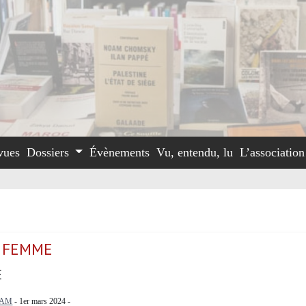
vues
Dossiers
Évènements
Vu, entendu, lu
L’associatio
E FEMME
E
DAM
- 1er mars 2024 -