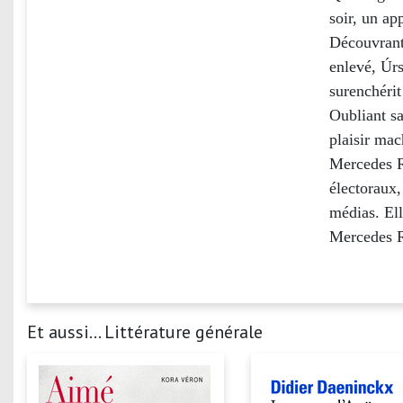
soir, un ap
Découvrant
enlevé, Úrs
surenchérit
Oubliant sa
plaisir mac
Mercedes R
électoraux,
médias. Ell
Mercedes R
Et aussi... Littérature générale