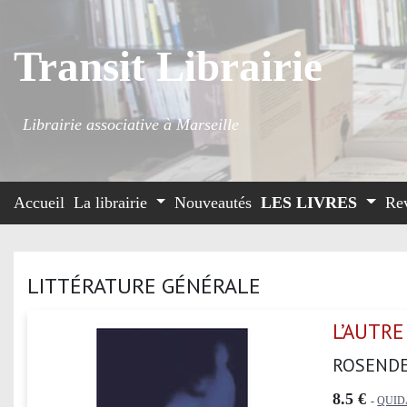
Transit Librairie
Librairie associative à Marseille
Accueil
La librairie
Nouveautés
LES LIVRES
Re
LITTÉRATURE GÉNÉRALE
L’AUTR
ROSEND
8.5 €
-
QUI