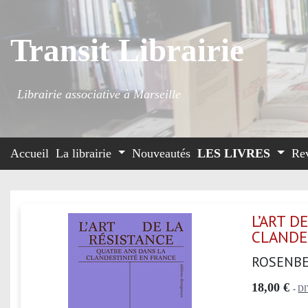
Transit Librairie
Librairie associative à Marseille
Accueil
La librairie
Nouveautés
LES LIVRES
Re
L’ART D
CLANDE
ROSENBE
18,00 €
-
D