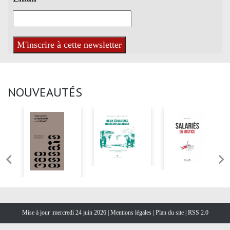
NOUVEAUTÉS
Mise à jour :mercredi 24 juin 2026 |
Mentions légales
|
Plan du site
|
RSS 2.0