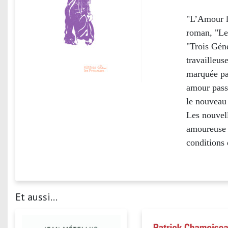
"L’Amour li
roman, "Les
"Trois Géné
travailleus
marquée par
amour pass
le nouveau 
Les nouvell
amoureuse 
conditions 
Et aussi...