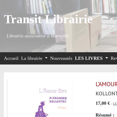
Transit Librairie
Librairie associative à Marseille
Accueil
La librairie
Nouveautés
LES LIVRES
Re
L’AMOUR
KOLLONT
17,00 €
-
LE
Résumé :