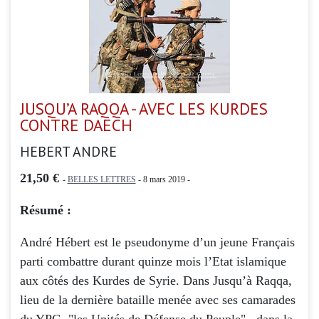
JUSQU’A RAQQA - AVEC LES KURDES
CONTRE DAECH
HEBERT ANDRE
21,50 €
-
BELLES LETTRES
- 8 mars 2019 -
Résumé :
André Hébert est le pseudonyme d’un jeune Français
parti combattre durant quinze mois l’Etat islamique
aux côtés des Kurdes de Syrie. Dans Jusqu’à Raqqa,
lieu de la dernière bataille menée avec ses camarades
du YPG, "les Unités de Défense du Peuple" , dans la