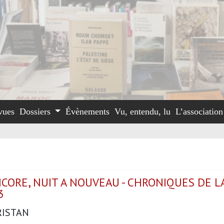
vues
Dossiers
Évènements
Vu, entendu, lu
L’associatio
CORE, NUIT A NOUVEAU - CHRONIQUES DE L
3
RISTAN