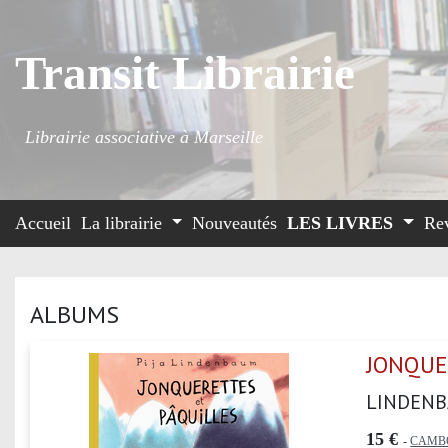
Transit Librairie
Librairie associative à Marseille
Accueil
La librairie
Nouveautés
LES LIVRES
Re
ALBUMS
JONQUE
LINDENB
15 €
-
CAMB