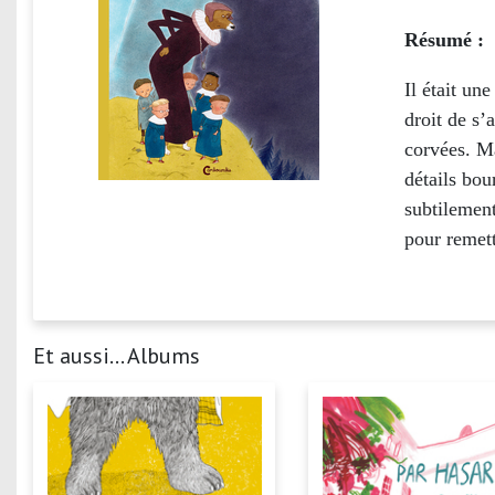
Résumé :
Il était un
droit de s’
corvées. M
détails bou
subtilement
pour remett
Et aussi... Albums