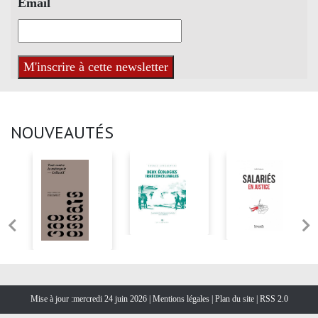
Email
NOUVEAUTÉS
Mise à jour :mercredi 24 juin 2026 |
Mentions légales
|
Plan du site
|
RSS 2.0