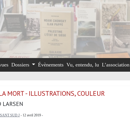
vues
Dossiers
Évènements
Vu, entendu, lu
L’associatio
 LA MORT - ILLUSTRATIONS, COULEUR
 LARSEN
SANT SUD J
- 12 avril 2019 -