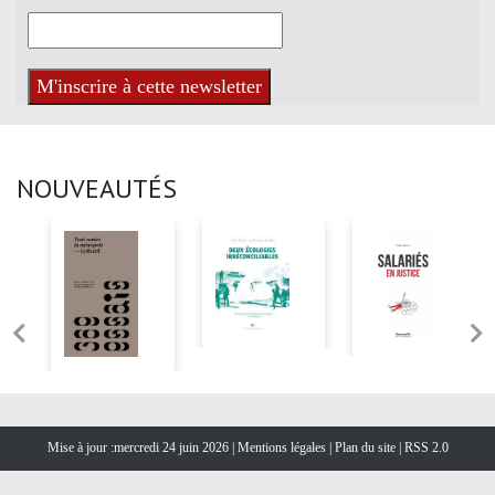
NOUVEAUTÉS
Mise à jour :mercredi 24 juin 2026 |
Mentions légales
|
Plan du site
|
RSS 2.0