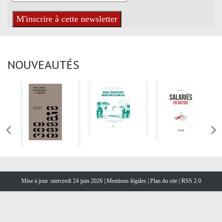
NOUVEAUTÉS
Mise à jour :mercredi 24 juin 2026 |
Mentions légales
|
Plan du site
|
RSS 2.0