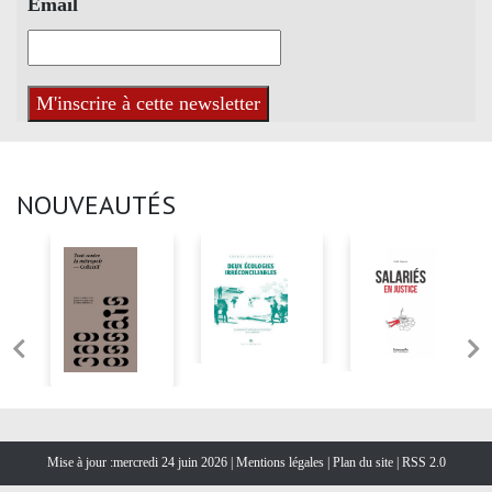
Email
NOUVEAUTÉS
Mise à jour :mercredi 24 juin 2026 |
Mentions légales
|
Plan du site
|
RSS 2.0