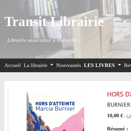
Transit Librairie
Librairie associative à Marseille
Accueil
La librairie
Nouveautés
LES LIVRES
Re
HORS D
BURNIER
10,00 €
-
C
Résumé :