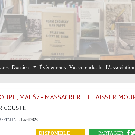
vues
Dossiers
Évènements
Vu, entendu, lu
L’associatio
UPE, MAI 67 - MASSACRER ET LAISSER MOU
RIGOUSTE
BERTALIA
- 21 avril 2023 -
DISPONIBLE
PARTAGER