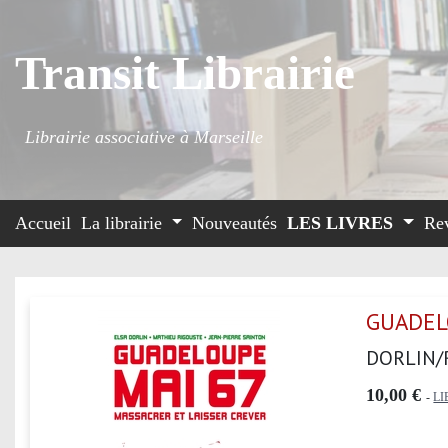
Transit Librairie
Librairie associative à Marseille
Accueil
La librairie
Nouveautés
LES LIVRES
Re
GUADELO
DORLIN/
10,00 €
-
LI