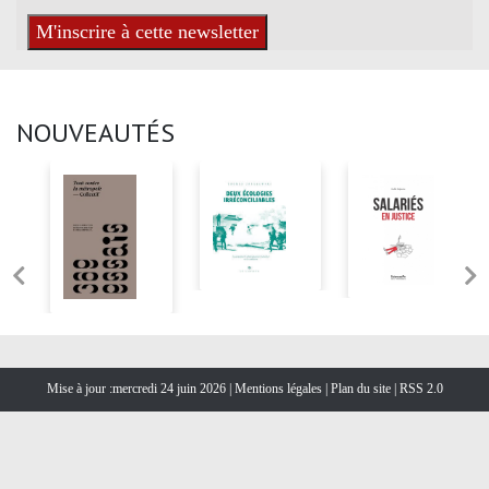
NOUVEAUTÉS
Mise à jour :mercredi 24 juin 2026 |
Mentions légales
|
Plan du site
|
RSS 2.0