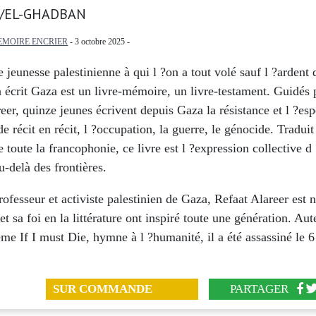
/EL-GHADBAN
EMOIRE ENCRIER
- 3 octobre 2025 -
 jeunesse palestinienne à qui l ?on a tout volé sauf l ?ardent 
 écrit Gaza
est un livre-mémoire, un livre-testament. Guidés 
eer, quinze jeunes écrivent depuis Gaza la résistance et l ?esp
de récit en récit, l ?occupation, la guerre, le génocide. Traduit
e toute la francophonie, ce livre est l ?expression collective d
au-delà des frontières.
rofesseur et activiste palestinien de Gaza, Refaat Alareer est 
et sa foi en la littérature ont inspiré toute une génération. Au
oème
If I must Die
, hymne à l ?humanité, il a été assassiné le
SUR COMMANDE
PARTAGER