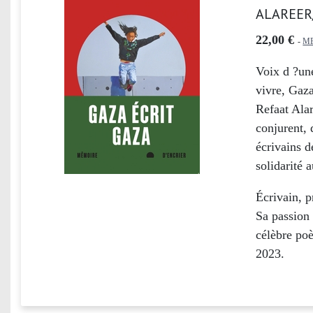
ALAREER
22,00 €
-
M
Voix d ?une
vivre,
Gaza
Refaat Alar
conjurent, 
écrivains d
solidarité 
Écrivain, p
Sa passion 
célèbre p
2023.