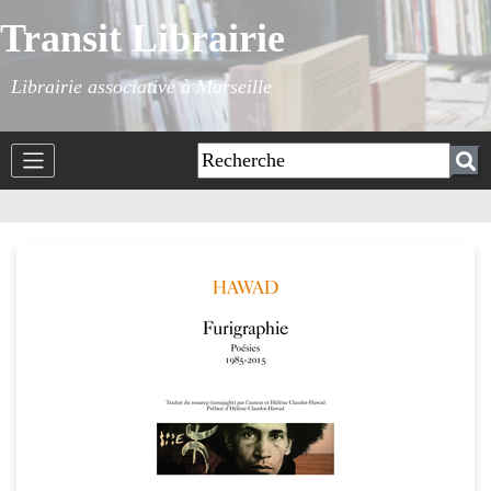
Transit Librairie
Librairie associative à Marseille