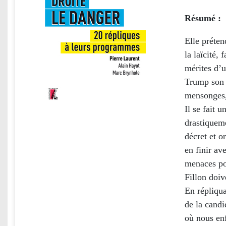
Résumé :
Elle préten
la laïcité,
mérites d’u
Trump son 
mensonges,
Il se fait 
drastiquem
décret et o
en finir av
menaces pou
Fillon doiv
En répliqua
de la candi
où nous en