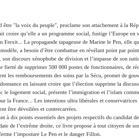
d être "la voix du peuple", proclame son attachement à la Rép
 fait croire qu’elle a un programme social, fustige l’Europe en 
n Frexit... La propagande tapageuse de Marine le Pen, elle qui
modèle, a besoin d’être combattue en révélant point par point
 son discours xénophobe de division et l’impasse de son nati
une fierté de supprimer 500 000 postes de fonctionnaires, de ré
ent les remboursements des soins par la Sécu, promet de gouv
rdonnance en laissant croire que l’élection supprime la discuss
ec le logement social, présente l’immigration et l’islam comm
r la France... Les intentions ultra libérales et conservatrices
ent être dévoilées et contrecarrées.
nt à dix points essentiels des projets respectifs du candidat de 
date de l’extrême droite, ce livre propose à tout citoyen de sor
ferme l’imposture Le Pen et le danger Fillon.