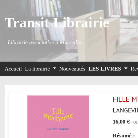
Transit Librairie
Librairie associative à Marseille
Accueil
La librairie
Nouveautés
LES LIVRES
Re
FILLE 
LANGEVI
16,00 €
-
OI
Résumé :