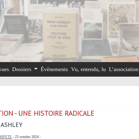
vues
Dossiers
Évènements
Vu, entendu, lu
L’associatio
ION - UNE HISTOIRE RADICALE
 ASHLEY
EMPETE
- 25 octobre 2024 -