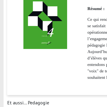
Résumé :
Ce qui rend
se satisfai
opérationne
l’engagemen
pédagogie 
Aujourd’hui
d’élèves qu
entendons p
"voix" de t
souhaitent 
Et aussi... Pedagogie