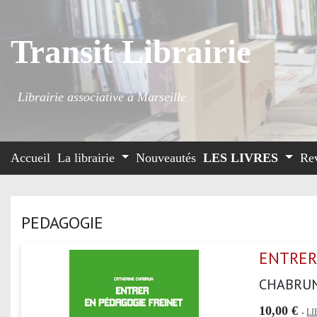
Transit Librairie
Librairie associative à Marseille
Accueil
La librairie
Nouveautés
LES LIVRES
Re
PEDAGOGIE
ENTRER
CHABRUN
10,00 €
-
LI