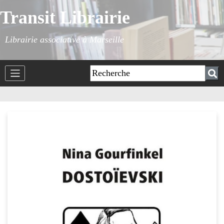
Transit Librairie
Librairie associative à Marseille