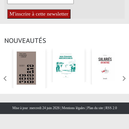
NOUVEAUTÉS
Mise à jour :mercredi 24 juin 2026 |
Mentions légales
|
Plan du site
|
RSS 2.0