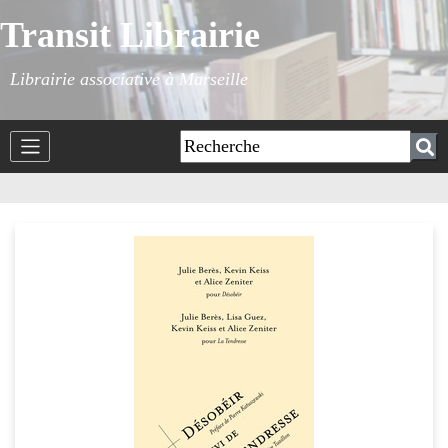
Transit Librairie
Librairie associative à Marseille