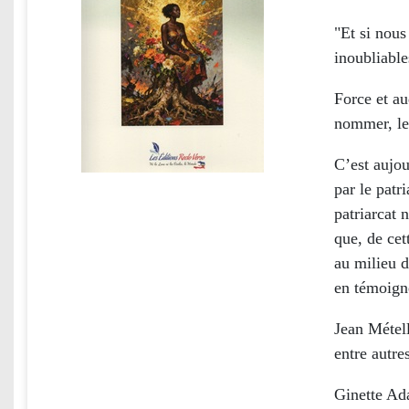
"Et si nou
inoubliable
Force et a
nommer, le 
C’est aujou
par le patr
patriarcat 
que, de cet
au milieu d
en témoign
Jean Métel
entre autr
Ginette Ada