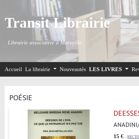
Transit Librairie
Librairie associative à Marseille
Accueil
La librairie
Nouveautés
LES LIVRES
Re
POÉSIE
DEESSES
ANADINI
15 €
-
RECTO