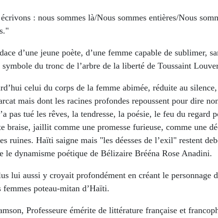
s écrivons : nous sommes là/Nous sommes entières/Nous som
s."
udace d’une jeune poète, d’une femme capable de sublimer, sa
symbole du tronc de l’arbre de la liberté de Toussaint Louver
rd’hui celui du corps de la femme abimée, réduite au silence,
iarcat mais dont les racines profondes repoussent pour dire non
n’a pas tué les rêves, la tendresse, la poésie, le feu du regard 
te braise, jaillit comme une promesse furieuse, comme une dée
es ruines. Haïti saigne mais "les déesses de l’exil" restent d
e le dynamisme poétique de Bélizaire Brééna Rose Anadini.
lus lui aussi y croyait profondément en créant le personnage
es femmes poteau-mitan d’Haïti.
mson, Professeure émérite de littérature française et francop