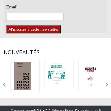
Email
NOUVEAUTÉS
Mise à jour :mercredi 24 juin 2026 |
Mentions légales
|
Plan du site
|
RSS 2.0