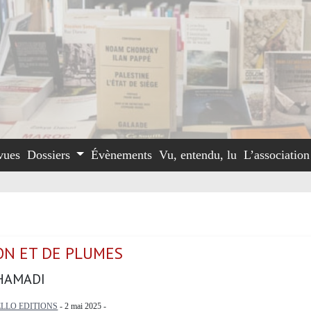
vues
Dossiers
Évènements
Vu, entendu, lu
L’associatio
ON ET DE PLUMES
HAMADI
LLO EDITIONS
- 2 mai 2025 -