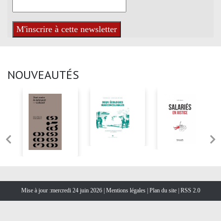
NOUVEAUTÉS
Mise à jour :mercredi 24 juin 2026 |
Mentions légales
|
Plan du site
|
RSS 2.0