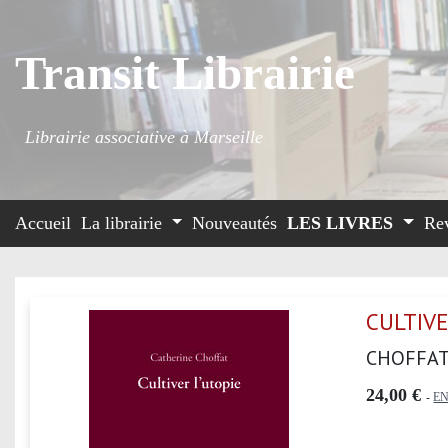
Transit Librairie
Librairie associative à Marseille
Accueil
La librairie
Nouveautés
LES LIVRES
Re
CULTIVE
CHOFFAT
24,00 €
-
EN