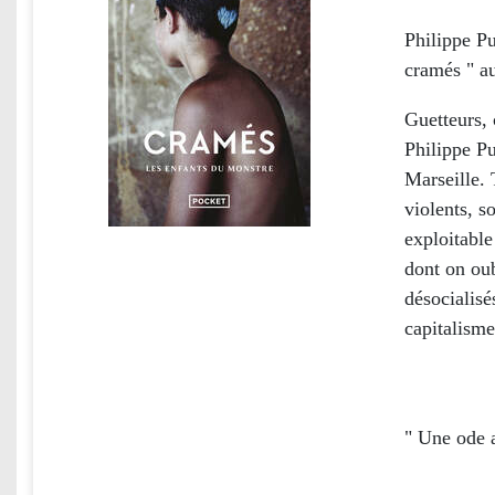
Philippe Pu
cramés " au
Guetteurs, 
Philippe Pu
Marseille. 
violents, s
exploitable
dont on oub
désocialisé
capitalisme
" Une ode 