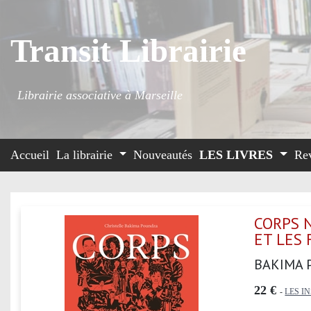
Transit Librairie
Librairie associative à Marseille
Accueil
La librairie
Nouveautés
LES LIVRES
Re
CORPS 
ET LES
BAKIMA 
22 €
-
LES I