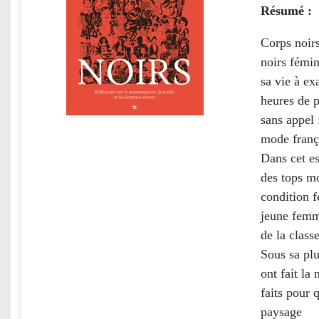
Résumé :
Corps noirs
noirs fémin
sa vie à ex
heures de p
sans appel 
mode frança
Dans cet es
des tops mo
condition f
jeune femme
de la class
Sous sa plu
ont fait la
faits pour 
paysage