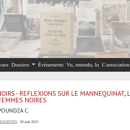
vues
Dossiers
Évènements
Vu, entendu, lu
L’associatio
NOIRS - REFLEXIONS SUR LE MANNEQUINAT, 
 FEMMES NOIRES
POUNDZA C.
NSOLENTES
- 30 août 2023 -