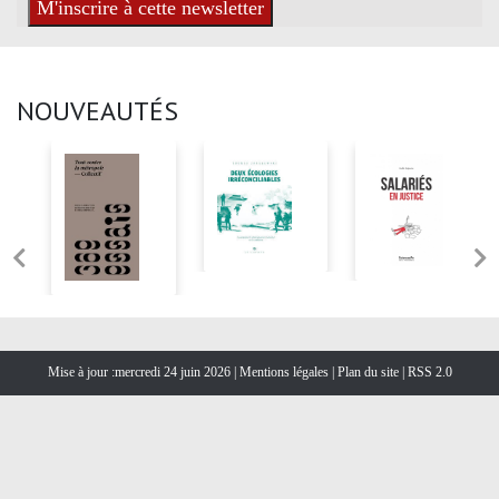
NOUVEAUTÉS
Mise à jour :mercredi 24 juin 2026 |
Mentions légales
|
Plan du site
|
RSS 2.0