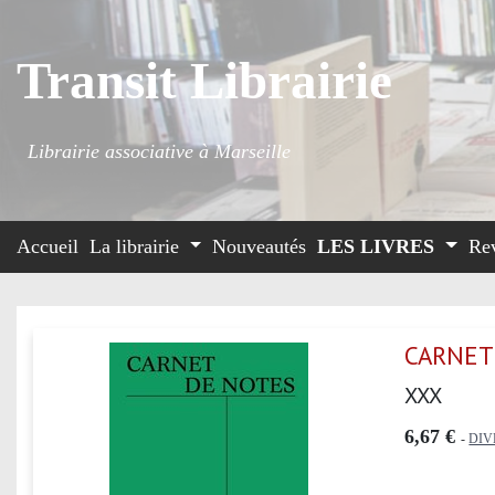
Transit Librairie
Librairie associative à Marseille
Accueil
La librairie
Nouveautés
LES LIVRES
Re
CARNET
XXX
6,67 €
-
DIV