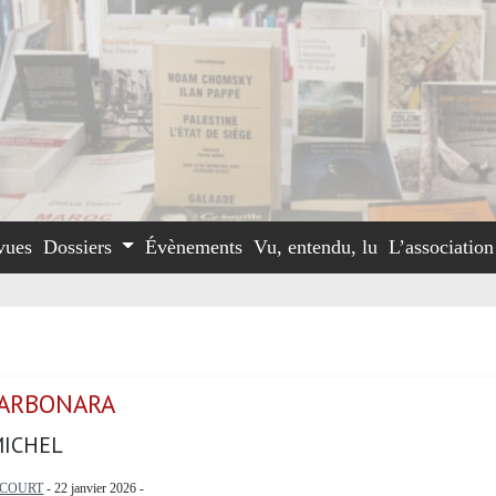
vues
Dossiers
Évènements
Vu, entendu, lu
L’associatio
CARBONARA
MICHEL
LCOURT
- 22 janvier 2026 -