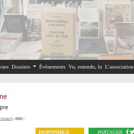
vues
Dossiers
Évènements
Vu, entendu, lu
L’associatio
une
gpre
 Ecrits 9
- 0000 -
DISPONIBLE
PARTAGER