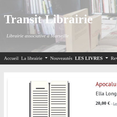
Transit Librairie
Librairie associative à Marseille
Accueil
La librairie
Nouveautés
LES LIVRES
Re
Apocal
Ella Lon
20,00 €
-
Les