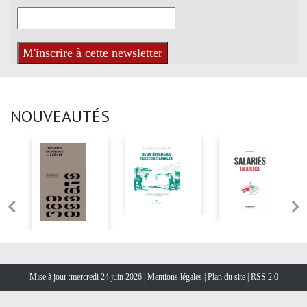
NOUVEAUTÉS
Mise à jour :mercredi 24 juin 2026 |
Mentions légales
|
Plan du site
|
RSS 2.0