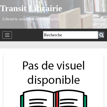
Transit Librairie
Librairie associative à Marseille