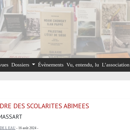
vues
Dossiers
Évènements
Vu, entendu, lu
L’associatio
DRE DES SCOLARITES ABIMEES
MASSART
DE L EAU
- 16 août 2024 -