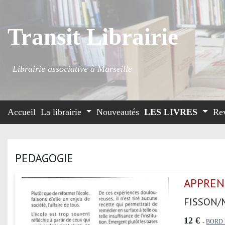
Transit Librairie
Librairie associative à Marseille
Accueil
La librairie
Nouveautés
LES LIVRES
Re
PEDAGOGIE
APPREN
FISSON/
12 €
-
BORD 