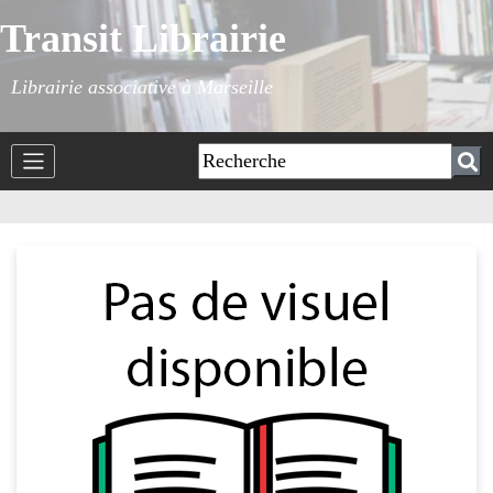
Transit Librairie
Librairie associative à Marseille