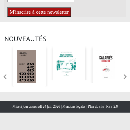
NOUVEAUTÉS
Mise à jour :mercredi 24 juin 2026 |
Mentions légales
|
Plan du site
|
RSS 2.0