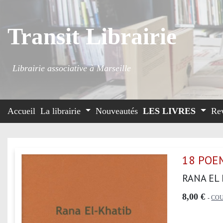
Transit Librairie
Librairie associative à Marseille
Accueil
La librairie
Nouveautés
LES LIVRES
Re
18 POE
RANA EL
8,00 €
-
COU