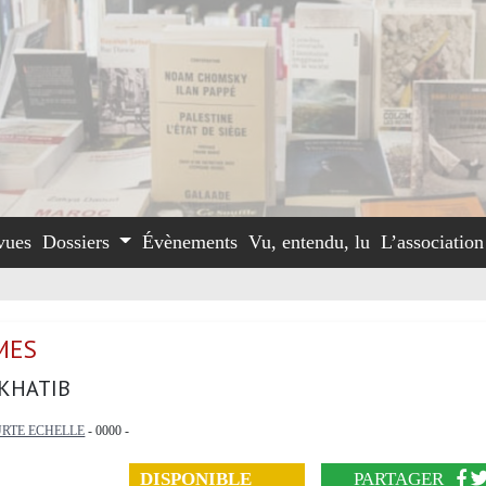
vues
Dossiers
Évènements
Vu, entendu, lu
L’associatio
MES
 KHATIB
RTE ECHELLE
- 0000 -
DISPONIBLE
PARTAGER