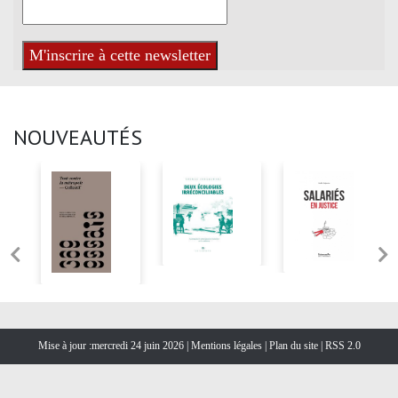
NOUVEAUTÉS
Mise à jour :mercredi 24 juin 2026 |
Mentions légales
|
Plan du site
|
RSS 2.0