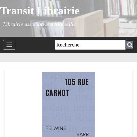
Transit Librairie
Librairie associative à Marseille