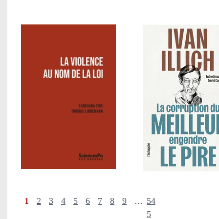
1
2
3
4
5
6
7
8
9
…
54
5