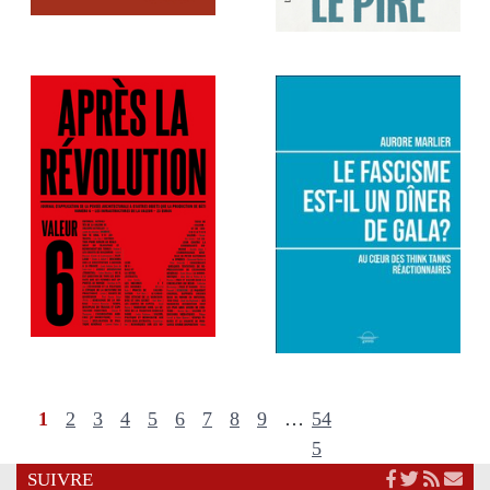
1
2
3
4
5
6
7
8
9
…
54
5
SUIVRE