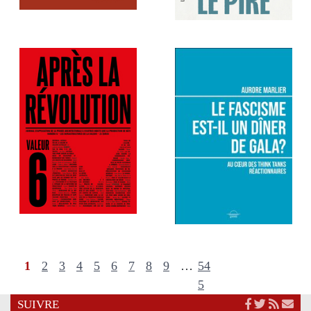
1
2
3
4
5
6
7
8
9
…
54
5
SUIVRE